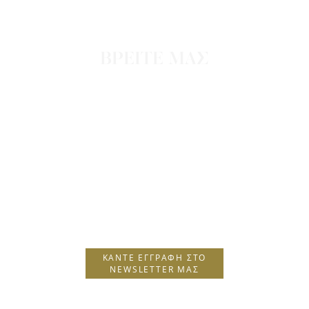
ΒΡΕΙΤΕ ΜΑΣ
H Hotels Collection Head Office
Lindos Princess Beach Hotel
Λάρδος, Ελλάδα, Τ.Κ. 85109
T.
+30 22440 29230
F.
+30 22440 29231
E.
info@hhotels.gr
ΚΆΝΤΕ ΕΓΓΡΑΦΉ ΣΤΟ
NEWSLETTER ΜΑΣ